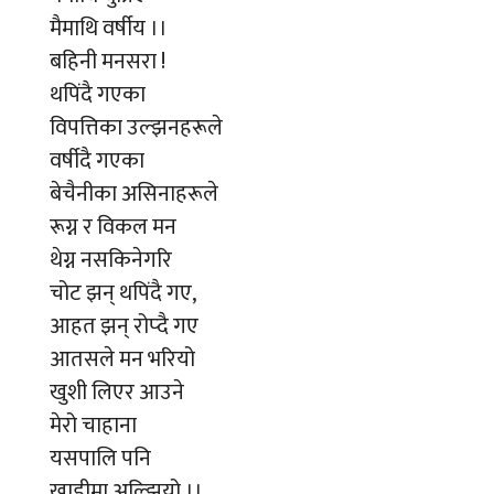
मैमाथि वर्षीय ।।
बहिनी मनसरा !
थपिंदै गएका
विपत्तिका उल्झनहरूले
वर्षीदै गएका
बेचैनीका असिनाहरूले
रूग्न र विकल मन
थेग्न नसकिनेगरि
चोट झन् थपिंदै गए,
आहत झन् रोप्दै गए
आतसले मन भरियो
खुशी लिएर आउने
मेरो चाहाना
यसपालि पनि
खाडीमा अल्झियो ।।