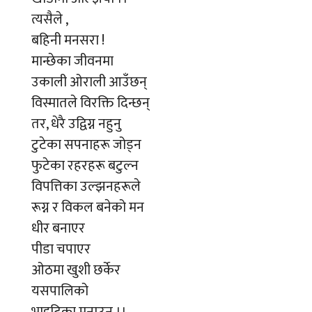
त्यसैले ,
बहिनी मनसरा !
मान्छेका जीवनमा
उकाली ओराली आउँछन्
विस्मातले विरक्ति दिन्छन्
तर, धेरै उद्विग्न नहुनु
टुटेका सपनाहरू जोड्न
फुटेका रहरहरू बटुल्न
विपत्तिका उल्झनहरूले
रूग्न र विकल बनेको मन
धीर बनाएर
पीडा चपाएर
ओठमा खुशी छर्केर
यसपालिको
भाइटिका मनाउनु ।।