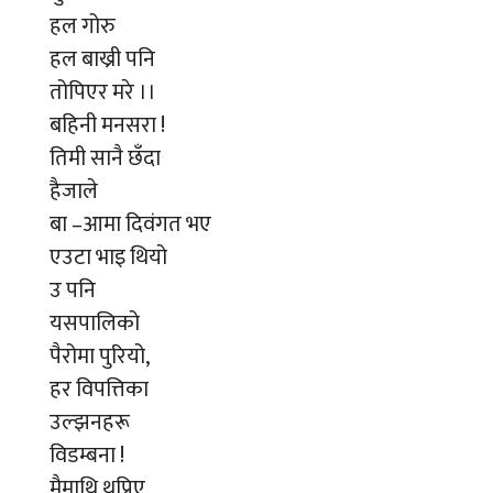
हल गोरु
हल बाख्री पनि
तोपिएर मरे ।।
बहिनी मनसरा !
तिमी सानै छँदा
हैजाले
बा –आमा दिवंगत भए
एउटा भाइ थियो
उ पनि
यसपालिको
पैरोमा पुरियो,
हर विपत्तिका
उल्झनहरू
विडम्बना !
मैमाथि थुप्रिए