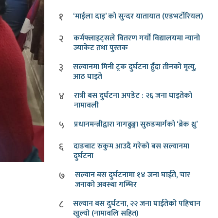
१
‘माईला दाइ’ को सुन्दर यातायात (एडभर्टोरियल)
२
कर्मफ्लाइट्सले वितरण गर्यो विद्यालयमा न्यानो
ज्याकेट तथा पुस्तक
३
सल्यानमा मिनी ट्रक दुर्घटना हुँदा तीनको मृत्यु,
आठ घाइते
४
रात्री बस दुर्घटना अपडेट : २६ जना घाइतेको
नामावली
५
प्रधानमन्त्रीद्वारा नागढुङ्गा सुरुङमार्गको ‘ब्रेक थ्रु’
६
दाङबाट रुकुम आउदै गरेको बस सल्यानमा
दुर्घटना
७
सल्यान बस दुर्घटनामा १४ जना घाईते, चार
जनाको अवस्था गम्भिर
८
सल्यान बस दुर्घटना, २२ जना घाईतेको पहिचान
खुल्यो (नामावलि सहित)