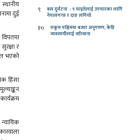
 स्थानीय
९
बस दुर्घटना : ९ घाइतेलाई उपचारका लागि
नामा दुई
नेपालगन्ज र दाङ लगियो
१०
रुकुम पश्चिममा बजार अनुगमण, केहि
व्यवसायीलाई जरिवाना
ै विपतमा
ुरक्षा र
लफल भएको
िक हिंसा
ल्याङ्कन
र्यक्रम
 न्यायिक
ोकारवाला