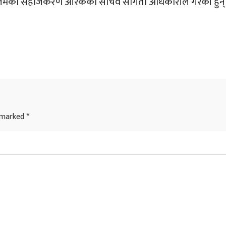
ालिमको सहजिकरण ओरेकको सचिव संगिता अधिकारीले गरेकी हुन्
e marked
*