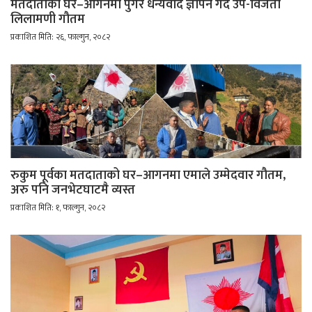
मतदाताको घर–आगनमा पुगेर धन्यवाद ज्ञापन गर्दै उप-विजेता
लिलामणी गौतम
प्रकाशित मिति: २६, फाल्गुन, २०८२
रुकुम पूर्वका मतदाताको घर–आगनमा एमाले उम्मेदवार गौतम,
अरु पनि जनभेटघाटमै व्यस्त
प्रकाशित मिति: १, फाल्गुन, २०८२