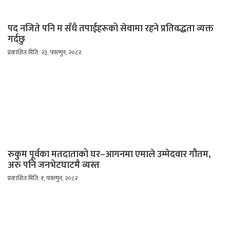
पद नजिते पनि म सँधै तपाईहरूको सेवामा रहने प्रतिवद्धता व्यक्त
गर्दछु
प्रकाशित मिति: २३, फाल्गुन, २०८२
रुकुम पूर्वका मतदाताको घर–आगनमा एमाले उम्मेदवार गौतम,
अरु पनि जनभेटघाटमै व्यस्त
प्रकाशित मिति: १, फाल्गुन, २०८२