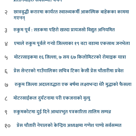
प्रतिनिधीहरु सर्वसम्मत चयन
२
छात्रवृद्धी करारमा कार्यरत स्वास्थ्यकर्मी आकस्मिक बाहेकका काममा
गएनन्
३
रुकुम पूर्व : सडकमा पहिरो खस्दा प्रायजसो विद्युत अनियमित
४
एमाले रुकुम पूर्वले गर्‍यो जिल्लाका १९ वटा वडामा एकसाथ जनभेला
५
मोटरसाइकमा १६ जिल्ला, ७ सय ६७ किलोमिटरको रोमाञ्चक यात्रा
६
प्रेस सेन्टरको गाउँपालिका सचिव टिका केसी प्रेस चौतारीमा प्रवेश
७
रुकुम जिल्ला अदालतद्धारा एक बर्षमा लक्ष्यभन्दा धेरै मुद्धाको फैसला
८
मोटरसाईकल दुर्घटनामा परी एकजनाको मृत्यु
९
रुकुमकोटमा दुई दिने आधारभुत पत्रकारिता तालिम सम्पन्न
१०
प्रेस चौतारी नेपालको केन्द्रिय अध्यक्षमा गणेश पाण्डे सर्वसम्मत