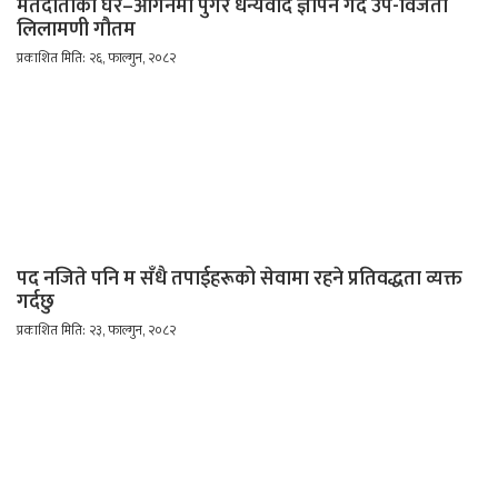
मतदाताको घर–आगनमा पुगेर धन्यवाद ज्ञापन गर्दै उप-विजेता
लिलामणी गौतम
प्रकाशित मिति: २६, फाल्गुन, २०८२
पद नजिते पनि म सँधै तपाईहरूको सेवामा रहने प्रतिवद्धता व्यक्त
गर्दछु
प्रकाशित मिति: २३, फाल्गुन, २०८२