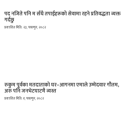
पद नजिते पनि म सँधै तपाईहरूको सेवामा रहने प्रतिवद्धता व्यक्त
गर्दछु
प्रकाशित मिति: २३, फाल्गुन, २०८२
रुकुम पूर्वका मतदाताको घर–आगनमा एमाले उम्मेदवार गौतम,
अरु पनि जनभेटघाटमै व्यस्त
प्रकाशित मिति: १, फाल्गुन, २०८२