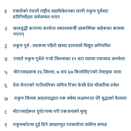
१
एमालेको एघारौं राष्ट्रीय महाधिवेशनका लागी रुकुम पूर्ववाट
प्रतिनिधीहरु सर्वसम्मत चयन
२
छात्रवृद्धी करारमा कार्यरत स्वास्थ्यकर्मी आकस्मिक बाहेकका काममा
गएनन्
३
रुकुम पूर्व : सडकमा पहिरो खस्दा प्रायजसो विद्युत अनियमित
४
एमाले रुकुम पूर्वले गर्‍यो जिल्लाका १९ वटा वडामा एकसाथ जनभेला
५
मोटरसाइकमा १६ जिल्ला, ७ सय ६७ किलोमिटरको रोमाञ्चक यात्रा
६
प्रेस सेन्टरको गाउँपालिका सचिव टिका केसी प्रेस चौतारीमा प्रवेश
७
रुकुम जिल्ला अदालतद्धारा एक बर्षमा लक्ष्यभन्दा धेरै मुद्धाको फैसला
८
मोटरसाईकल दुर्घटनामा परी एकजनाको मृत्यु
९
रुकुमकोटमा दुई दिने आधारभुत पत्रकारिता तालिम सम्पन्न