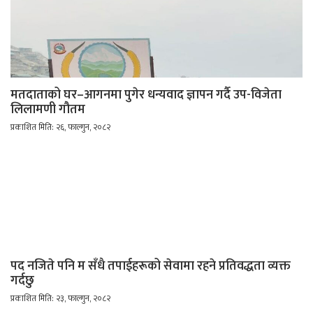
मतदाताको घर–आगनमा पुगेर धन्यवाद ज्ञापन गर्दै उप-विजेता
लिलामणी गौतम
प्रकाशित मिति: २६, फाल्गुन, २०८२
पद नजिते पनि म सँधै तपाईहरूको सेवामा रहने प्रतिवद्धता व्यक्त
गर्दछु
प्रकाशित मिति: २३, फाल्गुन, २०८२