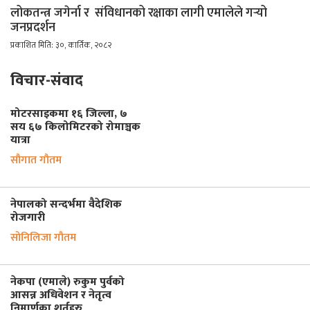
लोकतन्त्र जगेर्ना र संविधानको रक्षाका लागी एमालेले गर्‍यो
जनप्रदर्शन
प्रकाशित मिति: ३०, कार्तिक, २०८२
विचार-संवाद
मोटरसाइकमा १६ जिल्ला, ७
सय ६७ किलोमिटरको रोमाञ्चक
यात्रा
सौगात गौतम
नेपालको सन्दर्भमा वैदेशिक
रोजगारी
सोनिलिजा गौतम
नेकपा (एमाले) रुकुम पुर्वको
आसन्न अधिवेशन र नेतृत्व
निमार्णका शर्तहरु