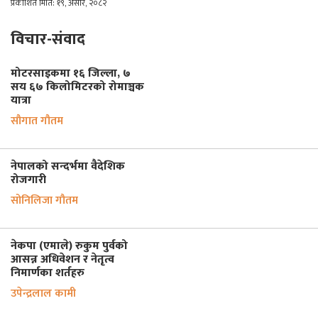
प्रकाशित मिति: १९, असार, २०८२
विचार-संवाद
मोटरसाइकमा १६ जिल्ला, ७
सय ६७ किलोमिटरको रोमाञ्चक
यात्रा
सौगात गौतम
नेपालको सन्दर्भमा वैदेशिक
रोजगारी
सोनिलिजा गौतम
नेकपा (एमाले) रुकुम पुर्वको
आसन्न अधिवेशन र नेतृत्व
निमार्णका शर्तहरु
उपेन्द्रलाल कामी